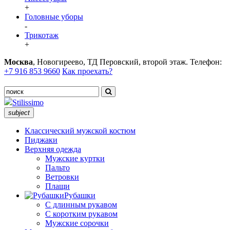
+
Головные уборы
-
Трикотаж
+
Москва
, Новогиреево, ТД Перовский, второй этаж. Телефон:
+7 916 853 9660
Как проехать?
Stilissimo
subject
Классический мужской костюм
Пиджаки
Верхняя одежда
Мужские куртки
Пальто
Ветровки
Плащи
Рубашки
С длинным рукавом
С коротким рукавом
Мужские сорочки