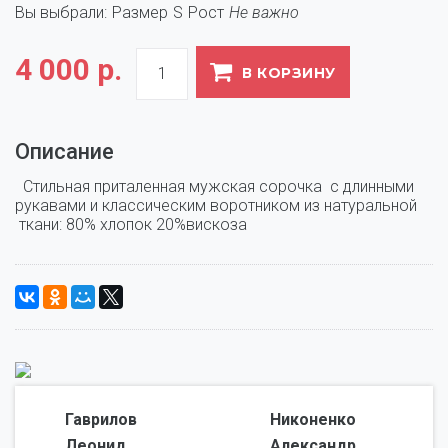
Вы выбрали:
Размер
S
Рост
Не важно
4 000 р.
В КОРЗИНУ
Описание
  Стильная приталенная мужская сорочка  с длинными 
рукавами и классическим воротником из натуральной 
 ткани: 80% хлопок 20%вискоза
Гаврилов
Никоненко
Леонид,
Александр,