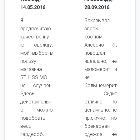
14.05.2016
28.09.2016
Я
Заказывал
предпочитаю
здесь
качественну
костюм
ю одежду,
Алессио RF,
мой выбор в
подошел
пользу
идеально, не
магазина
маломерит и
STILISSIMO
не
не случаен.
большемерит
Здесь
. Сидит
действительн
отлично! По
о можно
ценам вполне
подобрать
прилично, но
весь
брендовая
гардероб,
одежда не