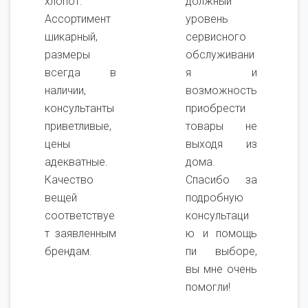
хлопот.
должный
Ассортимент
уровень
шикарный,
сервисного
размеры
обслуживани
всегда в
я и
наличии,
возможность
консультанты
приобрести
приветливые,
товары не
цены
выходя из
адекватные.
дома.
Качество
Спасибо за
вещей
подробную
соответствуе
консультаци
т заявленным
ю и помощь
брендам.
пи выборе,
вы мне очень
помогли!