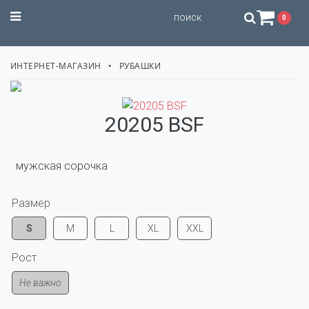
STILISSIMO
0
ИНТЕРНЕТ-МАГАЗИН
РУБАШКИ
20205 BSF
  мужская сорочка
Размер
S
M
L
XL
XXL
Рост
Не важно