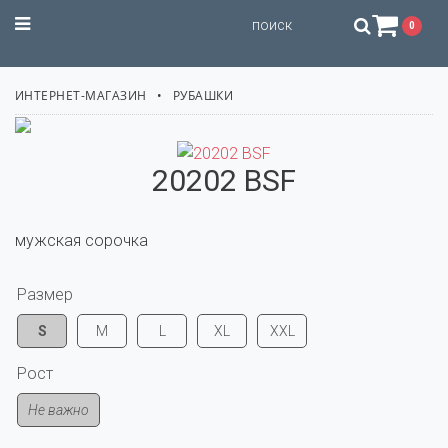
STILISSIMO
0
ИНТЕРНЕТ-МАГАЗИН
РУБАШКИ
20202 BSF
мужская сорочка
Размер
S
M
L
XL
XXL
Рост
Не важно