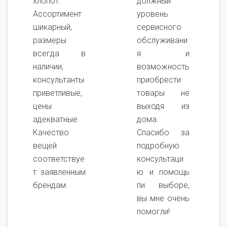
хлопот.
должный
Ассортимент
уровень
шикарный,
сервисного
размеры
обслуживани
всегда в
я и
наличии,
возможность
консультанты
приобрести
приветливые,
товары не
цены
выходя из
адекватные.
дома.
Качество
Спасибо за
вещей
подробную
соответствуе
консультаци
т заявленным
ю и помощь
брендам.
пи выборе,
вы мне очень
помогли!