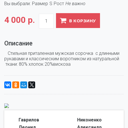
Вы выбрали:
Размер
S
Рост
Не важно
4 000 р.
В КОРЗИНУ
Описание
   Стильная приталенная мужская сорочка  с длинными 
рукавами и классическим воротником из натуральной 
 ткани: 80% хлопок 20%вискоза
Гаврилов
Никоненко
Леонид,
Александр,