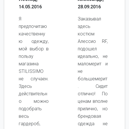
14.05.2016
28.09.2016
Я
Заказывал
предпочитаю
здесь
качественну
костюм
ю одежду,
Алессио RF,
мой выбор в
подошел
пользу
идеально, не
магазина
маломерит и
STILISSIMO
не
не случаен.
большемерит
Здесь
. Сидит
действительн
отлично! По
о можно
ценам вполне
подобрать
прилично, но
весь
брендовая
гардероб,
одежда не