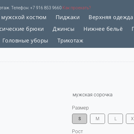
 этаж. Телефон:
+7 916 853 9660
Как проехать?
 мужской костюм
Пиджаки
Верхняя одежда
сические брюки
Джинсы
Нижнее бельё
Головные уборы
Трикотаж
 мужская сорочка
Размер
S
M
L
X
Рост