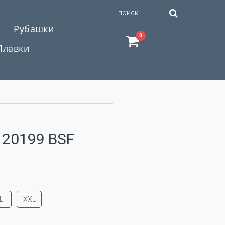
Рубашки
0
Плавки
20199 BSF
L
XXL