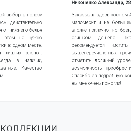
Никоненко Александр, 28
ой выбор в пользу
Заказывал здесь костюм А
есь действительно
маломерит и не большем
я от нижнего белья
вполне прилично, но бре
и этом не нужно
слишком дешево. Ткан
пки в одном месте.
рекомендуется чистит
 лишних хлопот.
вышеперечисленных преи
егда в наличии,
отметить должный урове
кватные. Качество
возможность приобрест
м.
Спасибо за подробную ко
вы мне очень помогли!
 КОЛЛЕКЦИИ