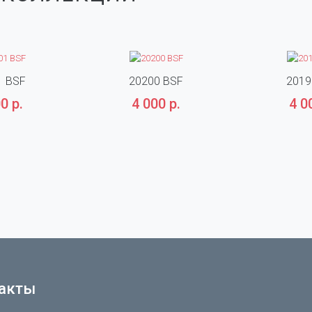
1 BSF
20200 BSF
2019
0 р.
4 000 р.
4 0
акты