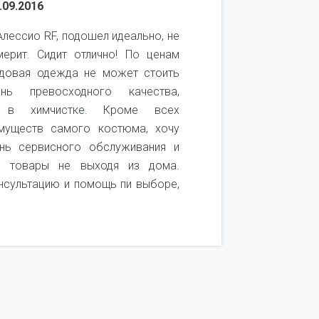
.09.2016
Воронцова 
лессио RF, подошел идеально, не
Покупаю 
ерит. Сидит отлично! По ценам
качеством 
ндовая одежда не может стоить
качественн
ь превосходного качества,
удобный. 
ь в химчистке. Кроме всех
посмотреть
муществ самого костюма, хочу
получается
нь сервисного обслуживания и
покупок. Т
и товары не выходя из дома.
он не подош
нсультацию и помощь пи выборе,