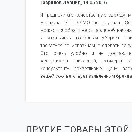
Гаврилов Леонид, 14.05.2016
не,
Я предпочитаю качественную одежду, м
я не
магазина STILISSIMO не случаен. Зд
рого
можно подобрать весь гардероб, начина
ень
и заканчивая головным убором. Пр
мся
таскаться по магазинам, а сделать поку
чень
Это очень удобно и не доставляет
Ассортимент шикарный, размеры вс
консультанты приветливые, цены аде
вещей соответствует заявленным бренда
ДРУГИЕ ТОВАРЫ ЭТОЙ