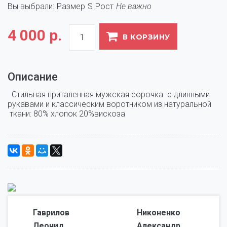
Вы выбрали:
Размер
S
Рост
Не важно
4 000 р.
В КОРЗИНУ
Описание
  Стильная приталенная мужская сорочка  с длинными 
рукавами и классическим воротником из натуральной 
 ткани: 80% хлопок 20%вискоза
Гаврилов
Никоненко
Леонид,
Александр,