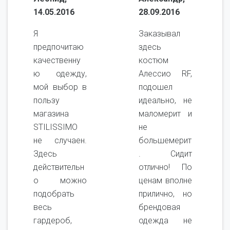
14.05.2016
28.09.2016
Я
Заказывал
предпочитаю
здесь
качественну
костюм
ю одежду,
Алессио RF,
мой выбор в
подошел
пользу
идеально, не
магазина
маломерит и
STILISSIMO
не
не случаен.
большемерит
Здесь
. Сидит
действительн
отлично! По
о можно
ценам вполне
подобрать
прилично, но
весь
брендовая
гардероб,
одежда не