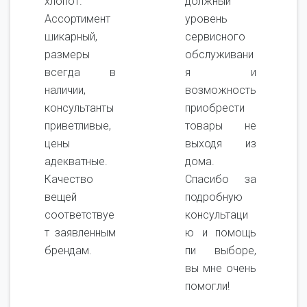
хлопот.
должный
Ассортимент
уровень
шикарный,
сервисного
размеры
обслуживани
всегда в
я и
наличии,
возможность
консультанты
приобрести
приветливые,
товары не
цены
выходя из
адекватные.
дома.
Качество
Спасибо за
вещей
подробную
соответствуе
консультаци
т заявленным
ю и помощь
брендам.
пи выборе,
вы мне очень
помогли!