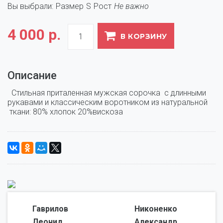
Вы выбрали:
Размер
S
Рост
Не важно
4 000 р.
В КОРЗИНУ
Описание
  Стильная приталенная мужская сорочка  с длинными 
рукавами и классическим воротником из натуральной 
 ткани: 80% хлопок 20%вискоза
Гаврилов
Никоненко
Леонид,
Александр,