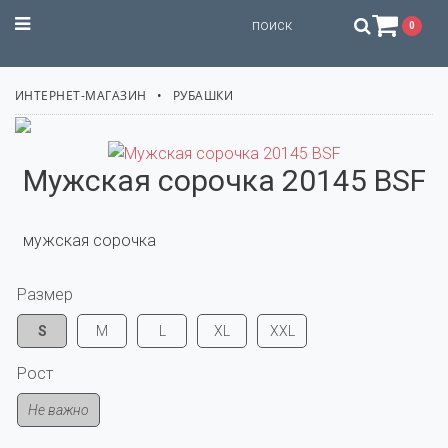
STILISSIMO
0
ИНТЕРНЕТ-МАГАЗИН
РУБАШКИ
Мужская сорочка 20145 BSF
  мужская сорочка
Размер
S
M
L
XL
XXL
Рост
Не важно