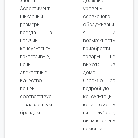
хлопот.
должный
Ассортимент
уровень
шикарный,
сервисного
размеры
обслуживани
всегда в
я и
наличии,
возможность
консультанты
приобрести
приветливые,
товары не
цены
выходя из
адекватные.
дома.
Качество
Спасибо за
вещей
подробную
соответствуе
консультаци
т заявленным
ю и помощь
брендам.
пи выборе,
вы мне очень
помогли!