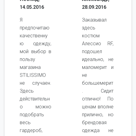
14.05.2016
28.09.2016
Я
Заказывал
предпочитаю
здесь
качественну
костюм
ю одежду,
Алессио RF,
мой выбор в
подошел
пользу
идеально, не
магазина
маломерит и
STILISSIMO
не
не случаен.
большемерит
Здесь
. Сидит
действительн
отлично! По
о можно
ценам вполне
подобрать
прилично, но
весь
брендовая
гардероб,
одежда не