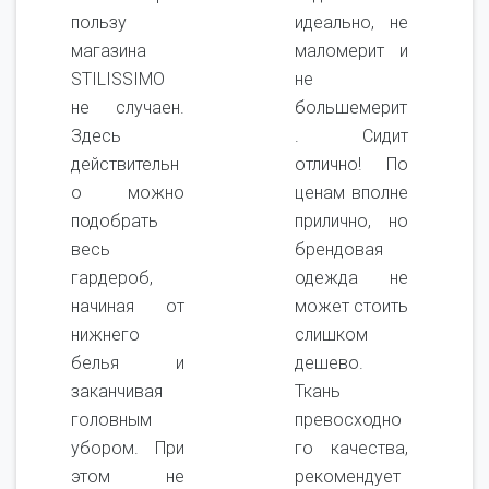
пользу
идеально, не
магазина
маломерит и
STILISSIMO
не
не случаен.
большемерит
Здесь
. Сидит
действительн
отлично! По
о можно
ценам вполне
подобрать
прилично, но
весь
брендовая
гардероб,
одежда не
начиная от
может стоить
нижнего
слишком
белья и
дешево.
заканчивая
Ткань
головным
превосходно
убором. При
го качества,
этом не
рекомендует