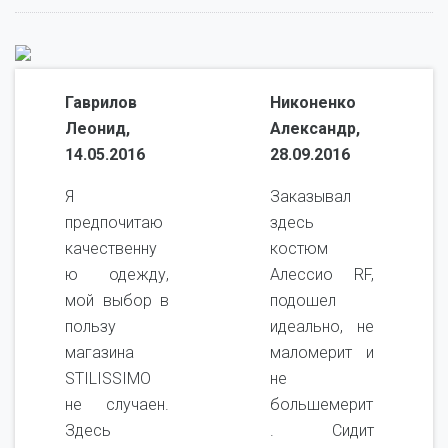
Гаврилов
Никоненко
Леонид,
Александр,
14.05.2016
28.09.2016
Я
Заказывал
предпочитаю
здесь
качественну
костюм
ю одежду,
Алессио RF,
мой выбор в
подошел
пользу
идеально, не
магазина
маломерит и
STILISSIMO
не
не случаен.
большемерит
Здесь
. Сидит