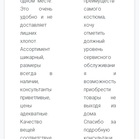
одном месте.
преимуществ
Это очень
самого
удобно и не
костюма,
доставляет
хочу
лишних
отметить
хлопот.
должный
Ассортимент
уровень
шикарный,
сервисного
размеры
обслуживани
всегда в
я и
наличии,
возможность
консультанты
приобрести
приветливые,
товары не
цены
выходя из
адекватные.
дома.
Качество
Спасибо за
вещей
подробную
соответствуе
консультаци