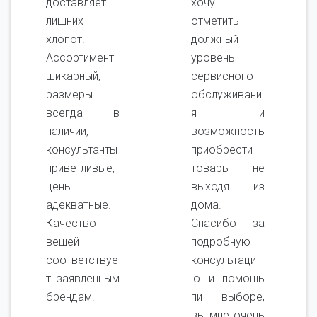
доставляет
хочу
лишних
отметить
хлопот.
должный
Ассортимент
уровень
шикарный,
сервисного
размеры
обслуживани
всегда в
я и
наличии,
возможность
консультанты
приобрести
приветливые,
товары не
цены
выходя из
адекватные.
дома.
Качество
Спасибо за
вещей
подробную
соответствуе
консультаци
т заявленным
ю и помощь
брендам.
пи выборе,
вы мне очень