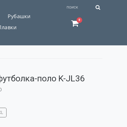
Рубашки
0
Плавки
утболка-поло K-JL36
О
XL