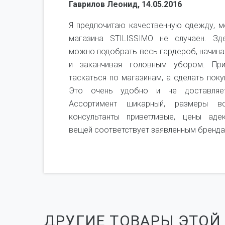
Гаврилов Леонид, 14.05.2016
не,
Я предпочитаю качественную одежду, м
я не
магазина STILISSIMO не случаен. Зд
рого
можно подобрать весь гардероб, начина
ень
и заканчивая головным убором. Пр
мся
таскаться по магазинам, а сделать поку
чень
Это очень удобно и не доставляет
Ассортимент шикарный, размеры вс
консультанты приветливые, цены аде
вещей соответствует заявленным бренда
ДРУГИЕ ТОВАРЫ ЭТОЙ