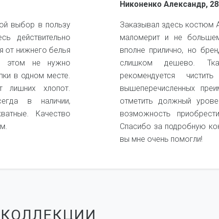
Никоненко Александр, 28
ой выбор в пользу
Заказывал здесь костюм А
есь действительно
маломерит и не большем
я от нижнего белья
вполне прилично, но бре
и этом не нужно
слишком дешево. Ткан
пки в одном месте.
рекомендуется чистит
 лишних хлопот.
вышеперечисленных преи
егда в наличии,
отметить должный урове
кватные. Качество
возможность приобрест
м.
Спасибо за подробную ко
вы мне очень помогли!
 КОЛЛЕКЦИИ