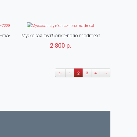
r-ma-
Мужская футболка-поло madmext
Мужская футб
2 800 р.
←
1
2
3
4
→