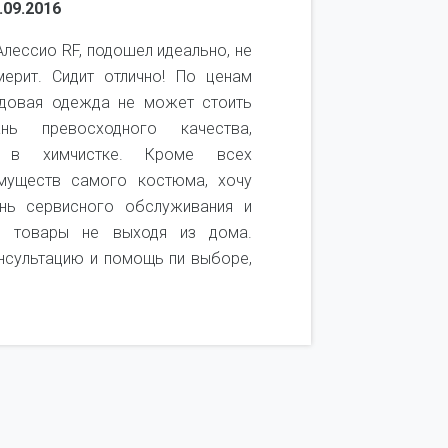
.09.2016
Воронцова 
лессио RF, подошел идеально, не
Покупаю 
ерит. Сидит отлично! По ценам
качеством 
ндовая одежда не может стоить
качественн
ь превосходного качества,
удобный. 
ь в химчистке. Кроме всех
посмотреть
муществ самого костюма, хочу
получается
нь сервисного обслуживания и
покупок. Т
и товары не выходя из дома.
он не подош
нсультацию и помощь пи выборе,