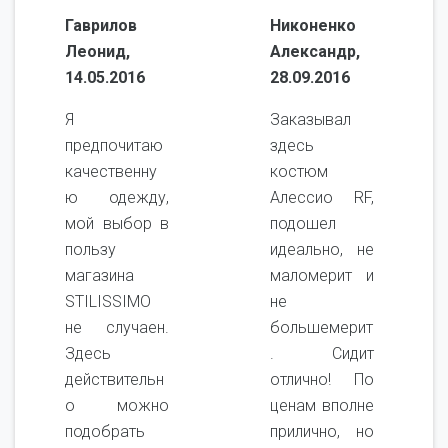
Гаврилов
Никоненко
Леонид,
Александр,
14.05.2016
28.09.2016
Я
Заказывал
предпочитаю
здесь
качественну
костюм
ю одежду,
Алессио RF,
мой выбор в
подошел
пользу
идеально, не
магазина
маломерит и
STILISSIMO
не
не случаен.
большемерит
Здесь
. Сидит
действительн
отлично! По
о можно
ценам вполне
подобрать
прилично, но