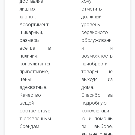
доставляет
хочу
лишних
отметить
хлопот.
должный
Ассортимент
уровень
шикарный,
сервисного
размеры
обслуживани
всегда в
я и
наличии,
возможность
консультанты
приобрести
приветливые,
товары не
цены
выходя из
адекватные.
дома.
Качество
Спасибо за
вещей
подробную
соответствуе
консультаци
т заявленным
ю и помощь
брендам.
пи выборе,
вы мне очень