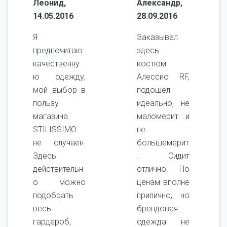
Леонид,
Александр,
14.05.2016
28.09.2016
Я
Заказывал
предпочитаю
здесь
качественну
костюм
ю одежду,
Алессио RF,
мой выбор в
подошел
пользу
идеально, не
магазина
маломерит и
STILISSIMO
не
не случаен.
большемерит
Здесь
. Сидит
действительн
отлично! По
о можно
ценам вполне
подобрать
прилично, но
весь
брендовая
гардероб,
одежда не