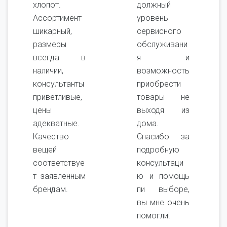
хлопот.
должный
Ассортимент
уровень
шикарный,
сервисного
размеры
обслуживани
всегда в
я и
наличии,
возможность
консультанты
приобрести
приветливые,
товары не
цены
выходя из
адекватные.
дома.
Качество
Спасибо за
вещей
подробную
соответствуе
консультаци
т заявленным
ю и помощь
брендам.
пи выборе,
вы мне очень
помогли!