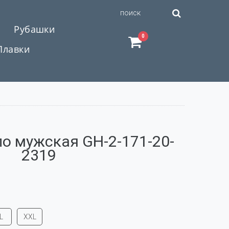
Рубашки
0
Плавки
о мужская GH-2-171-20-
2319
L
XXL