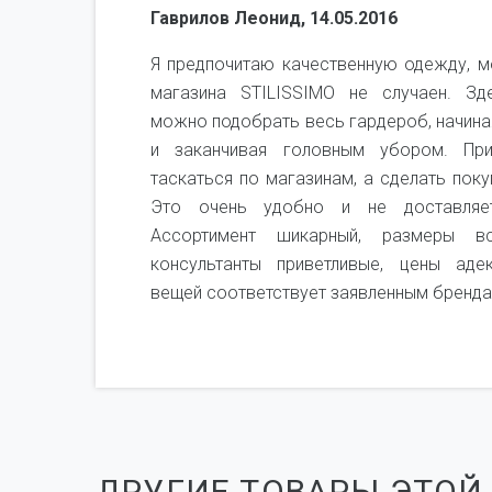
Гаврилов Леонид, 14.05.2016
не,
Я предпочитаю качественную одежду, м
я не
магазина STILISSIMO не случаен. Зд
рого
можно подобрать весь гардероб, начина
ень
и заканчивая головным убором. Пр
мся
таскаться по магазинам, а сделать поку
чень
Это очень удобно и не доставляет
Ассортимент шикарный, размеры вс
консультанты приветливые, цены аде
вещей соответствует заявленным бренда
ДРУГИЕ ТОВАРЫ ЭТОЙ