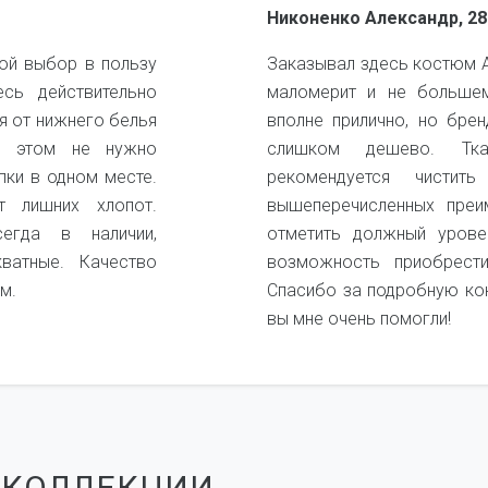
Никоненко Александр, 28
ой выбор в пользу
Заказывал здесь костюм А
есь действительно
маломерит и не большем
я от нижнего белья
вполне прилично, но бре
и этом не нужно
слишком дешево. Ткан
пки в одном месте.
рекомендуется чистит
 лишних хлопот.
вышеперечисленных преи
егда в наличии,
отметить должный урове
кватные. Качество
возможность приобрест
м.
Спасибо за подробную ко
вы мне очень помогли!
 КОЛЛЕКЦИИ