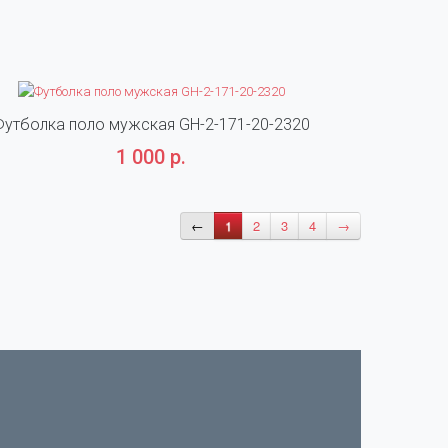
Футболка поло мужская GH-2-171-20-2320
Футболка 
1 000 р.
←
1
2
3
4
→