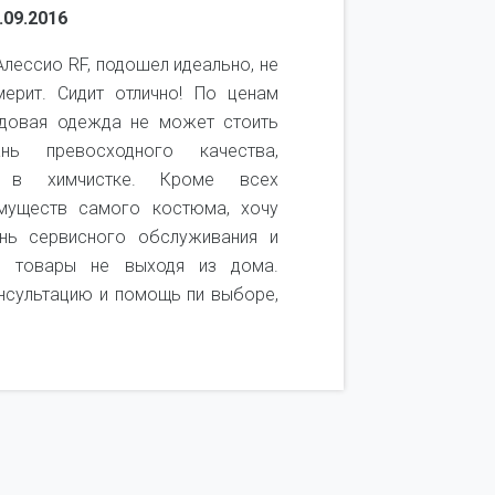
.09.2016
Воронцова 
лессио RF, подошел идеально, не
Покупаю 
ерит. Сидит отлично! По ценам
качеством 
ндовая одежда не может стоить
качественн
ь превосходного качества,
удобный. 
ь в химчистке. Кроме всех
посмотреть
муществ самого костюма, хочу
получается
нь сервисного обслуживания и
покупок. Т
и товары не выходя из дома.
он не подош
нсультацию и помощь пи выборе,