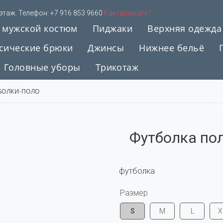
 этаж. Телефон:
+7 916 853 9660
Как проехать?
 мужской костюм
Пиджаки
Верхняя одежда
сические брюки
Джинсы
Нижнее бельё
Головные уборы
Трикотаж
БОЛКИ-ПОЛО
Футболка пол
футболка
Размер
S
M
L
X