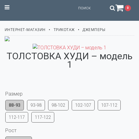
STILISSIMO
0
ИНТЕРНЕТ-МАГАЗИН
ТРИКОТАЖ
ДЖЕМПЕРЫ
ТОЛСТОВКА ХУДИ – модель
1
Размер
88-93
93-98
98-102
102-107
107-112
112-117
117-122
Рост