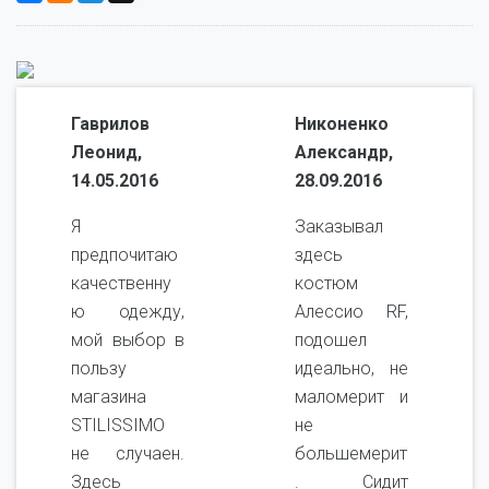
Гаврилов
Никоненко
Леонид,
Александр,
14.05.2016
28.09.2016
Я
Заказывал
предпочитаю
здесь
качественну
костюм
ю одежду,
Алессио RF,
мой выбор в
подошел
пользу
идеально, не
магазина
маломерит и
STILISSIMO
не
не случаен.
большемерит
Здесь
. Сидит