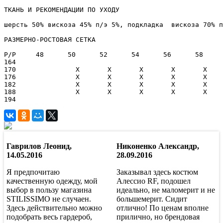
ТКАНЬ И РЕКОМЕНДАЦИИ ПО УХОДУ

шерсть 50% вискоза 45% п/э 5%, подкладка  вискоза 70% п
РАЗМЕРНО-РОСТОВАЯ СЕТКА

Р/Р	48	50	52	54	56	58	60	62	64	66

164	 	 	 	 	 	 	 	 	 	 

170	 	  X	  X	  X	  X	  X	 	 	 	 

176	 	  X	  X	  X	  X	  X	  X	  X	 	 

182	 	  X	  X	  X	  X	  X	  X	  X	 	 

188	 	  X	  X	  X	  X	  X	 	 	 	 

Гаврилов Леонид,
Никоненко Александр,
14.05.2016
28.09.2016
Я предпочитаю
Заказывал здесь костюм
качественную одежду, мой
Алессио RF, подошел
выбор в пользу магазина
идеально, не маломерит и не
STILISSIMO не случаен.
большемерит. Сидит
Здесь действительно можно
отлично! По ценам вполне
подобрать весь гардероб,
прилично, но брендовая