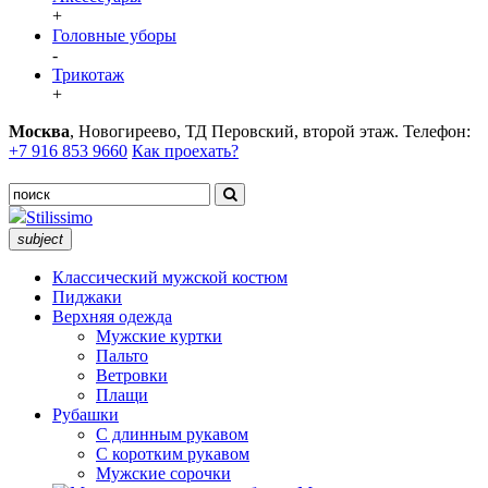
+
Головные уборы
-
Трикотаж
+
Москва
, Новогиреево, ТД Перовский, второй этаж. Телефон:
+7 916 853 9660
Как проехать?
Stilissimo
subject
Классический мужской костюм
Пиджаки
Верхняя одежда
Мужские куртки
Пальто
Ветровки
Плащи
Рубашки
С длинным рукавом
С коротким рукавом
Мужские сорочки