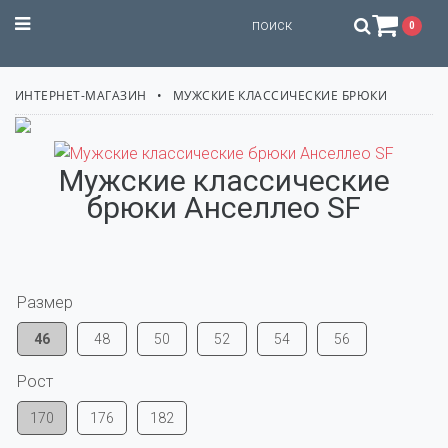
STILISSIMO
0
ИНТЕРНЕТ-МАГАЗИН
МУЖСКИЕ КЛАССИЧЕСКИЕ БРЮКИ
Мужские классические
брюки Анселлео SF
Размер
46
48
50
52
54
56
Рост
170
176
182