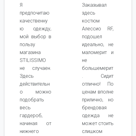
Я
Заказывал
предпочитаю
здесь
качественну
костюм
ю одежду,
Алессио RF,
мой выбор в
подошел
пользу
идеально, не
магазина
маломерит и
STILISSIMO
не
не случаен.
большемерит
Здесь
. Сидит
действительн
отлично! По
о можно
ценам вполне
подобрать
прилично, но
весь
брендовая
гардероб,
одежда не
начиная от
может стоить
нижнего
слишком