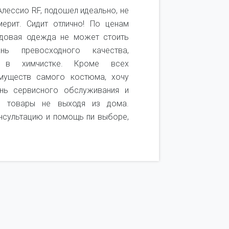
лессио RF, подошел идеально, не
Покупаю 
ерит. Сидит отлично! По ценам
качеством 
ндовая одежда не может стоить
качественн
ь превосходного качества,
удобный. 
ь в химчистке. Кроме всех
посмотреть
муществ самого костюма, хочу
получается
нь сервисного обслуживания и
покупок. Т
и товары не выходя из дома.
он не подош
нсультацию и помощь пи выборе,