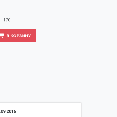
т
170
В КОРЗИНУ
.09.2016
Воронцова 