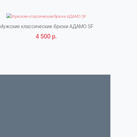
Мужские классические брюки АДАМО SF
Мужские к
4 500 р.