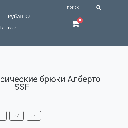
Рубашки
0
Плавки
сические брюки Алберто
SSF
0
52
54