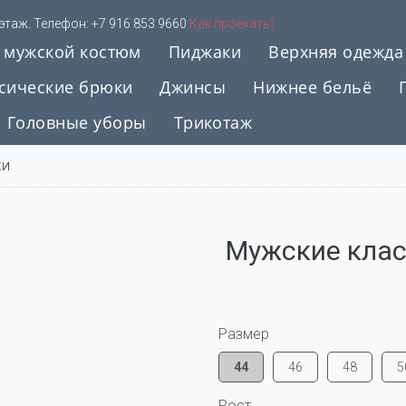
 этаж. Телефон:
+7 916 853 9660
Как проехать?
 мужской костюм
Пиджаки
Верхняя одежда
сические брюки
Джинсы
Нижнее бельё
Головные уборы
Трикотаж
КИ
Мужские клас
Размер
44
46
48
5
Рост