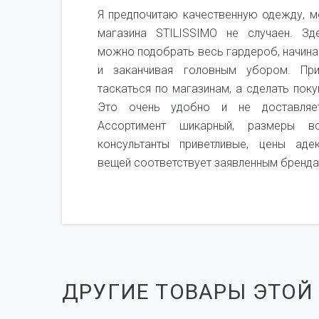
не,
Я предпочитаю качественную одежду, м
я не
магазина STILISSIMO не случаен. Зд
рого
можно подобрать весь гардероб, начина
ень
и заканчивая головным убором. Пр
мся
таскаться по магазинам, а сделать поку
чень
Это очень удобно и не доставляет
Ассортимент шикарный, размеры вс
консультанты приветливые, цены аде
вещей соответствует заявленным бренда
ДРУГИЕ ТОВАРЫ ЭТОЙ