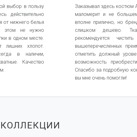
ой выбор в пользу
Заказывал здесь костюм А
есь действительно
маломерит и не большем
я от нижнего белья
вполне прилично, но бре
и этом не нужно
слишком дешево. Ткан
пки в одном месте.
рекомендуется чистит
 лишних хлопот.
вышеперечисленных преи
егда в наличии,
отметить должный урове
кватные. Качество
возможность приобрест
м.
Спасибо за подробную ко
вы мне очень помогли!
 КОЛЛЕКЦИИ