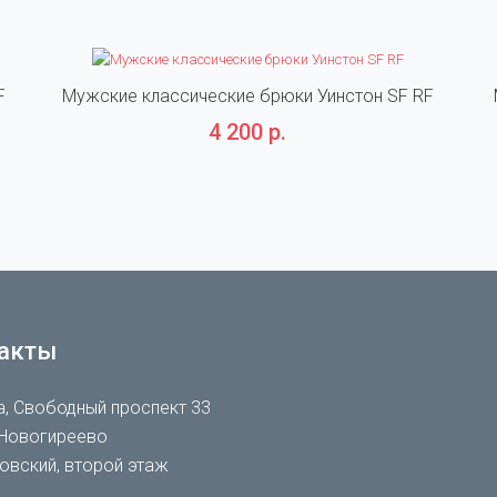
F
Мужские классические брюки Уинстон SF RF
4 200 р.
акты
, Свободный проспект 33
Новогиреево
овский, второй этаж