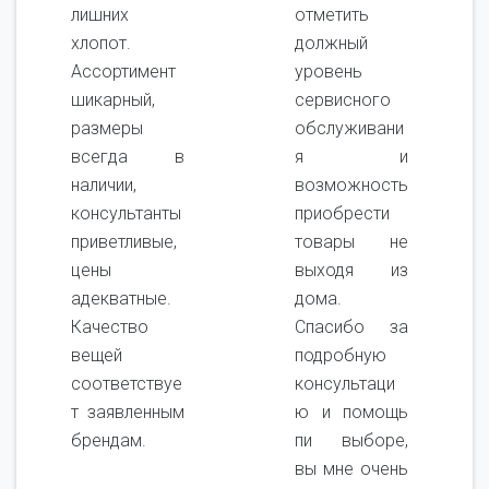
лишних
отметить
хлопот.
должный
Ассортимент
уровень
шикарный,
сервисного
размеры
обслуживани
всегда в
я и
наличии,
возможность
консультанты
приобрести
приветливые,
товары не
цены
выходя из
адекватные.
дома.
Качество
Спасибо за
вещей
подробную
соответствуе
консультаци
т заявленным
ю и помощь
брендам.
пи выборе,
вы мне очень