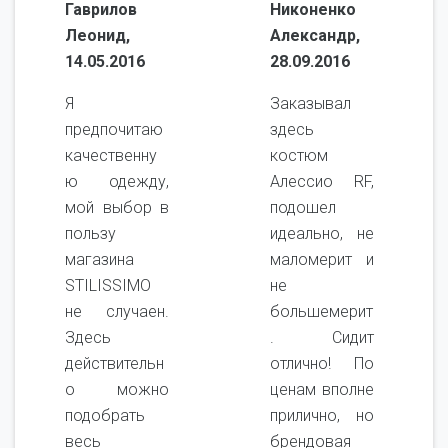
Гаврилов
Никоненко
Леонид,
Александр,
14.05.2016
28.09.2016
Я
Заказывал
предпочитаю
здесь
качественну
костюм
ю одежду,
Алессио RF,
мой выбор в
подошел
пользу
идеально, не
магазина
маломерит и
STILISSIMO
не
не случаен.
большемерит
Здесь
. Сидит
действительн
отлично! По
о можно
ценам вполне
подобрать
прилично, но
весь
брендовая