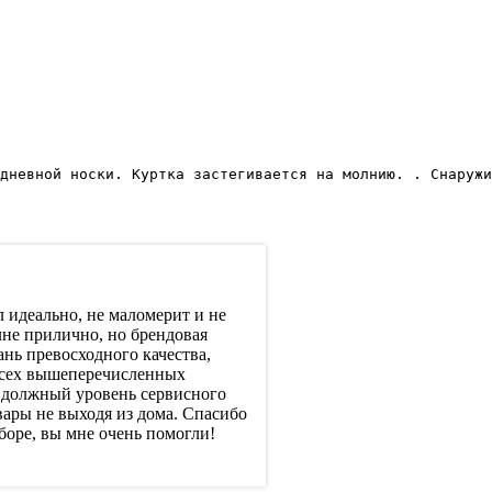
дневной носки. Куртка застегивается на молнию. . Снаружи
Воронцова Лидия, 10.12.2
 идеально, не маломерит и не
Покупаю здесь вещи мужу и
не прилично, но брендовая
характеристиками. Одежда с
нь превосходного качества,
подделка. Сервис очень уд
 всех вышеперечисленных
посмотреть пощупать, чтоб
 должный уровень сервисного
вырваться, то не отказываю
ары не выходя из дома. Спасибо
можно обменять товар, если
оре, вы мне очень помогли!