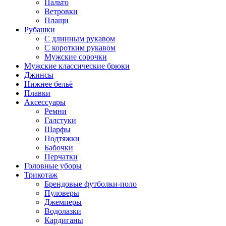
Пальто
Ветровки
Плащи
Рубашки
С длинным рукавом
С коротким рукавом
Мужские сорочки
Мужские классические брюки
Джинсы
Нижнее бельё
Плавки
Аксессуары
Ремни
Галстуки
Шарфы
Подтяжки
Бабочки
Перчатки
Головные уборы
Трикотаж
Брендовые футболки-поло
Пуловеры
Джемперы
Водолазки
Кардиганы