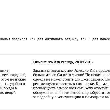
шоном подойдет как для активного отдыха, так и для повсе
Никоненко Александр, 28.09.2016
азина
Заказывал здесь костюм Алессио RF, подошел
 весь гардероб,
большемерит. Сидит отлично! По ценам впол
и этом не нужно
одежда не может стоить слишком дешево. Тка
 очень удобно и
рекомендуется чистить в химчистке. Кроме
ы всегда в
преимуществ самого костюма, хочу отметить
тво вещей
обслуживания и возможность приобрести тов
за подробную консультацию и помощь пи выб