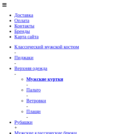
Доставка
Оплата
Контакты
Бренды
Карта сайта
Классический мужской костюм
-
Пиджаки
-
Верхняя одежда
-
Мужские куртки
-
Пальто
-
Ветровки
-
Плащи
-
Рубашки
+
Мужские классические брюки