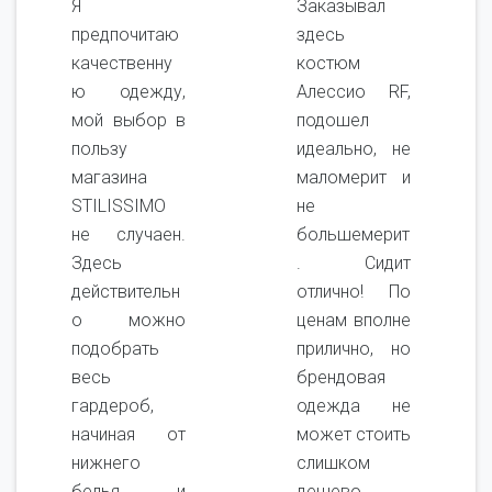
Я
Заказывал
предпочитаю
здесь
качественну
костюм
ю одежду,
Алессио RF,
мой выбор в
подошел
пользу
идеально, не
магазина
маломерит и
STILISSIMO
не
не случаен.
большемерит
Здесь
. Сидит
действительн
отлично! По
о можно
ценам вполне
подобрать
прилично, но
весь
брендовая
гардероб,
одежда не
начиная от
может стоить
нижнего
слишком
белья и
дешево.