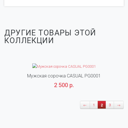
ДРУГИЕ ТОВАРЫ ЭТОЙ
КОЛЛЕКЦИИ
Мужская сорочка CASUAL PG0001
Муж
2 500 р.
←
1
2
3
→