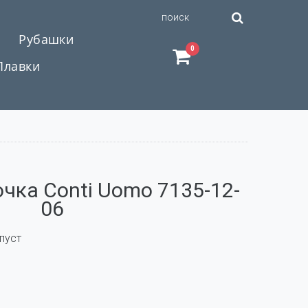
Рубашки
0
Плавки
чка Conti Uomo 7135-12-
06
пуст