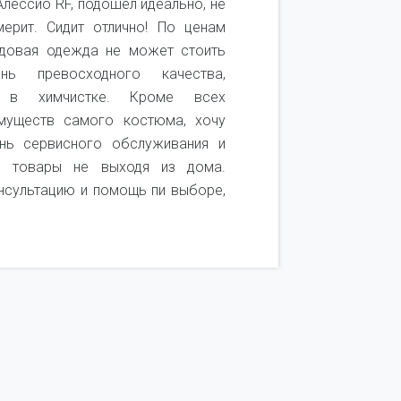
лессио RF, подошел идеально, не
Покупаю 
ерит. Сидит отлично! По ценам
качеством 
ндовая одежда не может стоить
качественн
ь превосходного качества,
удобный. 
ь в химчистке. Кроме всех
посмотреть
муществ самого костюма, хочу
получается
нь сервисного обслуживания и
покупок. Т
и товары не выходя из дома.
он не подош
нсультацию и помощь пи выборе,