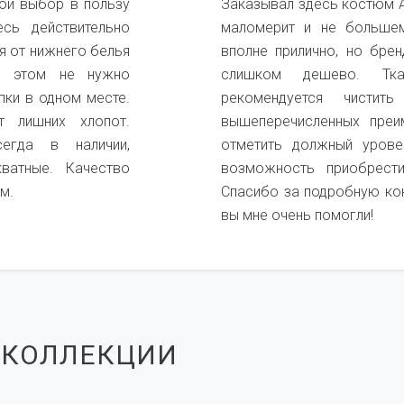
ой выбор в пользу
Заказывал здесь костюм А
есь действительно
маломерит и не большем
я от нижнего белья
вполне прилично, но бре
и этом не нужно
слишком дешево. Ткан
пки в одном месте.
рекомендуется чистит
 лишних хлопот.
вышеперечисленных преи
егда в наличии,
отметить должный урове
кватные. Качество
возможность приобрест
м.
Спасибо за подробную ко
вы мне очень помогли!
 КОЛЛЕКЦИИ