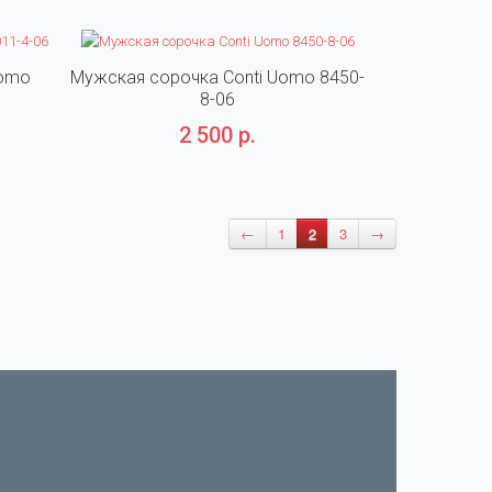
Uomo
Мужская сорочка Conti Uomo 8450-
Мужская с
8-06
3
2 500 р.
←
1
2
3
→