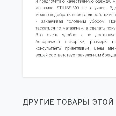
не,
Я предпочитаю качественную одежду, м
я не
магазина STILISSIMO не случаен. Зд
рого
можно подобрать весь гардероб, начина
ень
и заканчивая головным убором. Пр
мся
таскаться по магазинам, а сделать поку
чень
Это очень удобно и не доставляет
Ассортимент шикарный, размеры вс
консультанты приветливые, цены аде
вещей соответствует заявленным бренда
ДРУГИЕ ТОВАРЫ ЭТОЙ