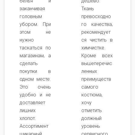
белья и
дешево.
заканчивая
Ткань
головным
превосходно
убором. При
го качества,
этом не
рекомендует
нужно
ся чистить в
таскаться по
химчистке.
магазинам, а
Кроме всех
сделать
вышеперечис
покупки в
ленных
одном месте.
преимуществ
Это очень
самого
удобно и не
костюма,
доставляет
хочу
лишних
отметить
хлопот.
должный
Ассортимент
уровень
шикарный,
сервисного