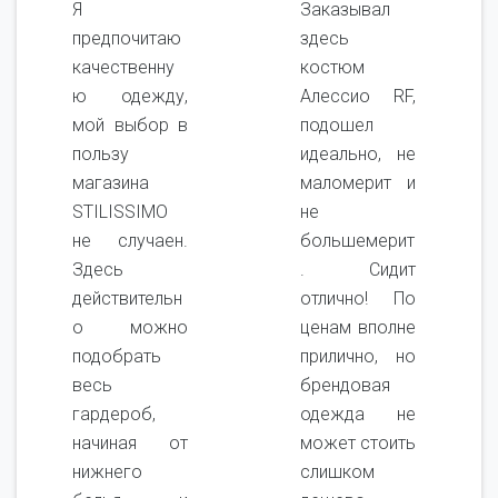
Я
Заказывал
предпочитаю
здесь
качественну
костюм
ю одежду,
Алессио RF,
мой выбор в
подошел
пользу
идеально, не
магазина
маломерит и
STILISSIMO
не
не случаен.
большемерит
Здесь
. Сидит
действительн
отлично! По
о можно
ценам вполне
подобрать
прилично, но
весь
брендовая
гардероб,
одежда не
начиная от
может стоить
нижнего
слишком