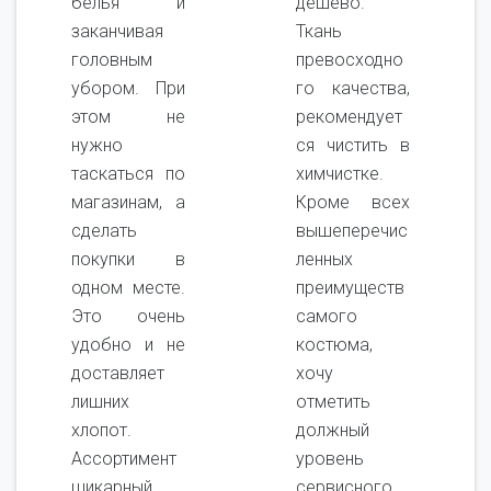
белья и
дешево.
заканчивая
Ткань
головным
превосходно
убором. При
го качества,
этом не
рекомендует
нужно
ся чистить в
таскаться по
химчистке.
магазинам, а
Кроме всех
сделать
вышеперечис
покупки в
ленных
одном месте.
преимуществ
Это очень
самого
удобно и не
костюма,
доставляет
хочу
лишних
отметить
хлопот.
должный
Ассортимент
уровень
шикарный,
сервисного