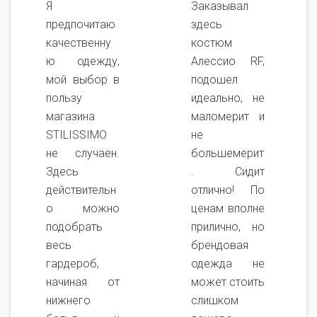
Я
Заказывал
предпочитаю
здесь
качественну
костюм
ю одежду,
Алессио RF,
мой выбор в
подошел
пользу
идеально, не
магазина
маломерит и
STILISSIMO
не
не случаен.
большемерит
Здесь
. Сидит
действительн
отлично! По
о можно
ценам вполне
подобрать
прилично, но
весь
брендовая
гардероб,
одежда не
начиная от
может стоить
нижнего
слишком