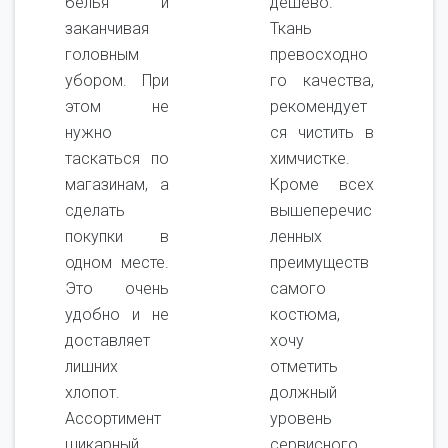
белья и
дешево.
заканчивая
Ткань
головным
превосходно
убором. При
го качества,
этом не
рекомендует
нужно
ся чистить в
таскаться по
химчистке.
магазинам, а
Кроме всех
сделать
вышеперечис
покупки в
ленных
одном месте.
преимуществ
Это очень
самого
удобно и не
костюма,
доставляет
хочу
лишних
отметить
хлопот.
должный
Ассортимент
уровень
шикарный,
сервисного