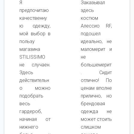
Я
Заказывал
предпочитаю
здесь
качественну
костюм
ю одежду,
Алессио RF,
мой выбор в
подошел
пользу
идеально, не
магазина
маломерит и
STILISSIMO
не
не случаен.
большемерит
Здесь
. Сидит
действительн
отлично! По
о можно
ценам вполне
подобрать
прилично, но
весь
брендовая
гардероб,
одежда не
начиная от
может стоить
нижнего
слишком