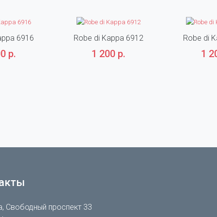
appa 6916
Robe di Kappa 6912
Robe di 
0 р.
1 200 р.
1 2
акты
, Свободный проспект 33