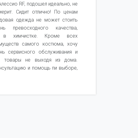
лессио RF, подошел идеально, не
Покупаю 
ерит. Сидит отлично! По ценам
качеством 
ндовая одежда не может стоить
качественн
ь превосходного качества,
удобный. 
ь в химчистке. Кроме всех
посмотреть
муществ самого костюма, хочу
получается
нь сервисного обслуживания и
покупок. Т
и товары не выходя из дома.
он не подош
нсультацию и помощь пи выборе,