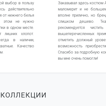
ой выбор в пользу
Заказывал здесь костюм А
есь действительно
маломерит и не большем
я от нижнего белья
вполне прилично, но бре
и этом не нужно
слишком дешево. Ткан
пки в одном месте.
рекомендуется чистит
 лишних хлопот.
вышеперечисленных преи
егда в наличии,
отметить должный урове
кватные. Качество
возможность приобрест
м.
Спасибо за подробную ко
вы мне очень помогли!
 КОЛЛЕКЦИИ