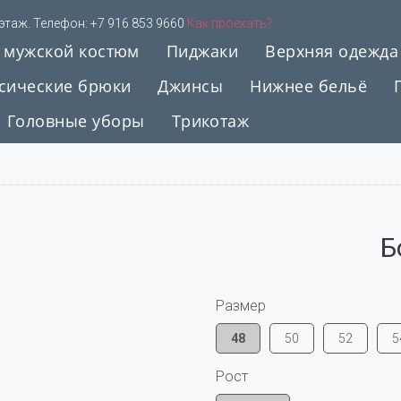
 этаж. Телефон:
+7 916 853 9660
Как проехать?
 мужской костюм
Пиджаки
Верхняя одежда
сические брюки
Джинсы
Нижнее бельё
Головные уборы
Трикотаж
Б
Размер
48
50
52
5
Рост