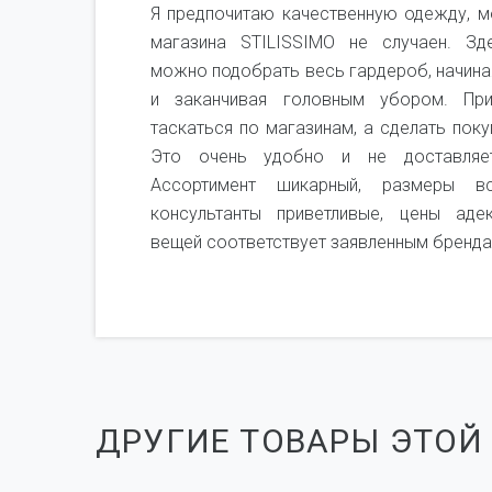
не,
Я предпочитаю качественную одежду, м
я не
магазина STILISSIMO не случаен. Зд
рого
можно подобрать весь гардероб, начина
ень
и заканчивая головным убором. Пр
мся
таскаться по магазинам, а сделать поку
чень
Это очень удобно и не доставляет
Ассортимент шикарный, размеры вс
консультанты приветливые, цены аде
вещей соответствует заявленным бренда
ДРУГИЕ ТОВАРЫ ЭТОЙ