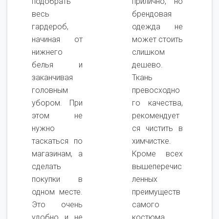
подобрать
прилично, но
весь
брендовая
гардероб,
одежда не
начиная от
может стоить
нижнего
слишком
белья и
дешево.
заканчивая
Ткань
головным
превосходно
убором. При
го качества,
этом не
рекомендует
нужно
ся чистить в
таскаться по
химчистке.
магазинам, а
Кроме всех
сделать
вышеперечис
покупки в
ленных
одном месте.
преимуществ
Это очень
самого
удобно и не
костюма,