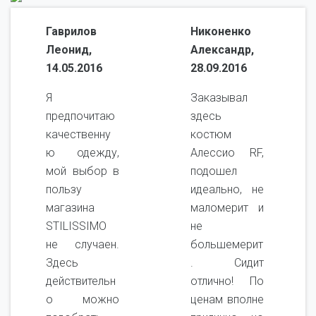
Гаврилов
Никоненко
Леонид,
Александр,
14.05.2016
28.09.2016
Я
Заказывал
предпочитаю
здесь
качественну
костюм
ю одежду,
Алессио RF,
мой выбор в
подошел
пользу
идеально, не
магазина
маломерит и
STILISSIMO
не
не случаен.
большемерит
Здесь
. Сидит
действительн
отлично! По
о можно
ценам вполне