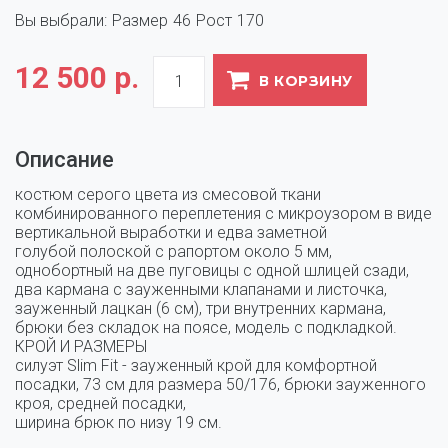
Вы выбрали:
Размер
46
Рост
170
12 500 р.
В КОРЗИНУ
Описание
костюм серого цвета из смесовой ткани 
комбинированного переплетения с микроузором в виде 
вертикальной выработки и едва заметной 

голубой полоской с рапортом около 5 мм, 
однобортный на две пуговицы с одной шлицей сзади, 
два кармана с зауженными клапанами и листочка, 

зауженный лацкан (6 см), три внутренних кармана, 
брюки без складок на поясе, модель с подкладкой.

КРОЙ И РАЗМЕРЫ

силуэт Slim Fit - зауженный крой для комфортной 
посадки, 73 см для размера 50/176, брюки зауженного 
кроя, средней посадки, 

ширина брюк по низу 19 см.
