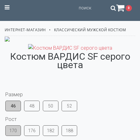
STILISSIMO
0
ИНТЕРНЕТ-МАГАЗИН
КЛАССИЧЕСКИЙ МУЖСКОЙ КОСТЮМ
Костюм ВАРДИС SF серого
цвета
Размер
46
48
50
52
Рост
170
176
182
188