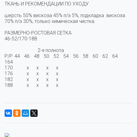
ТКАНЬ И РЕКОМЕНДАЦИИ ПО УХОДУ

шерсть 50% вискоза 45% п/э 5%, подкладка  вискоза 
70% п/э 30%, только химическая чистка.

РАЗМЕРНО-РОСТОВАЯ СЕТКА

46-52/170-188.

                           2-я полнота

Р/Р	44	46	48	50	52	54	56	58	60	62	64

164	 	 	 	 	 	 	 	 	 	 	 

170	  	  x	  x	  x	  x	  	  	  	 	 	 

176	  	  x	  x	  x	  x	  	  	  	  	  	 

182	  	  x	  x	  x	  x	  	  	  	  	  	 

188	 	  x	  x	  x	  x	  
