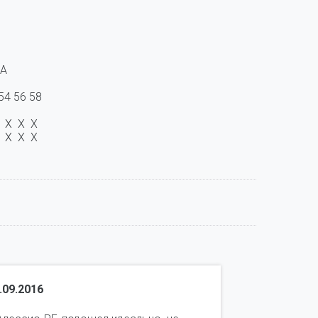
А

.09.2016
Воронцова 