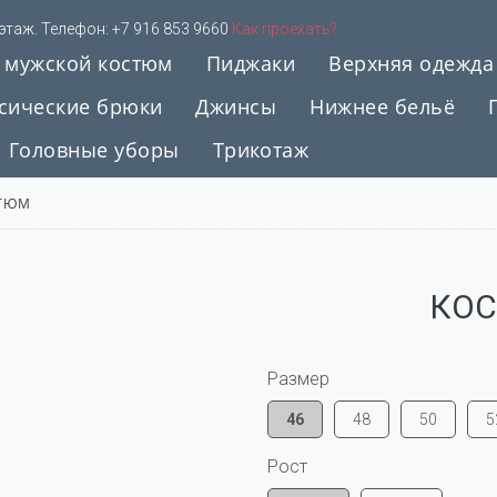
 этаж. Телефон:
+7 916 853 9660
Как проехать?
 мужской костюм
Пиджаки
Верхняя одежда
сические брюки
Джинсы
Нижнее бельё
Головные уборы
Трикотаж
СТЮМ
КОС
Размер
46
48
50
5
Рост