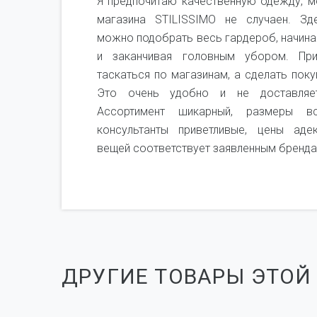
не,
Я предпочитаю качественную одежду, м
я не
магазина STILISSIMO не случаен. Зд
рого
можно подобрать весь гардероб, начина
ень
и заканчивая головным убором. Пр
мся
таскаться по магазинам, а сделать поку
чень
Это очень удобно и не доставляет
Ассортимент шикарный, размеры вс
консультанты приветливые, цены аде
вещей соответствует заявленным бренда
ДРУГИЕ ТОВАРЫ ЭТОЙ