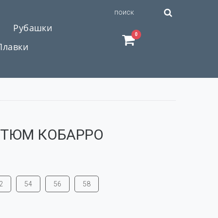
Рубашки
0
Плавки
ТЮМ КОБАРРО
2
54
56
58