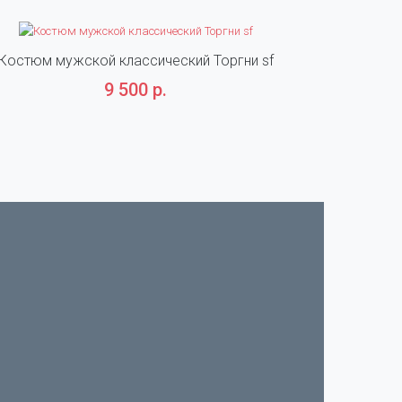
Костюм мужской классический Торгни sf
Костюм м
9 500 р.