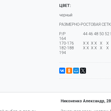
ЦВЕТ:
черный
РАЗМЕРНО-РОСТОВАЯ СЕТК
Р/Р	                44 46 48 50 52 54 56 58 

164	 	 	 	 	 	 	 	 	 	 

170-176	 	X X  X X   X    X    X  X  X 	  		  	 	 	  	   	 

182-188		X X  X X   X    X    X  X  X  	  	 	  	  	  	   	 	 	 	 

Никоненко Александр, 28