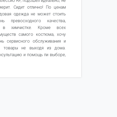
лессио RF, подошел идеально, не
Покупаю 
ерит. Сидит отлично! По ценам
качеством 
ндовая одежда не может стоить
качественн
ь превосходного качества,
удобный. 
ь в химчистке. Кроме всех
посмотреть
муществ самого костюма, хочу
получается
нь сервисного обслуживания и
покупок. Т
и товары не выходя из дома.
он не подош
нсультацию и помощь пи выборе,