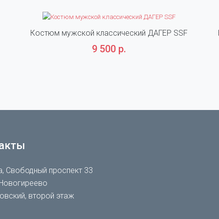
Костюм мужской классический ДАГЕР SSF
9 500 р.
акты
, Свободный проспект 33
Новогиреево
овский, второй этаж