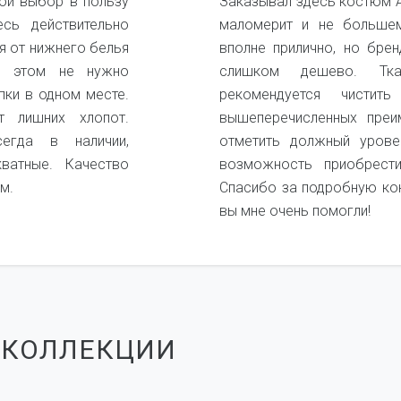
ой выбор в пользу
Заказывал здесь костюм А
есь действительно
маломерит и не большем
я от нижнего белья
вполне прилично, но бре
и этом не нужно
слишком дешево. Ткан
пки в одном месте.
рекомендуется чистит
 лишних хлопот.
вышеперечисленных преи
егда в наличии,
отметить должный урове
кватные. Качество
возможность приобрест
м.
Спасибо за подробную ко
вы мне очень помогли!
 КОЛЛЕКЦИИ