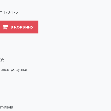
т
170-176
В КОРЗИНУ
У:
е электросушки
этилена