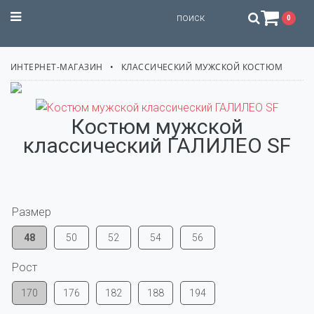
STILISSIMO
0
ИНТЕРНЕТ-МАГАЗИН
КЛАССИЧЕСКИЙ МУЖСКОЙ КОСТЮМ
Костюм мужской
классический ГАЛИЛЕО SF
Размер
48
50
52
54
56
Рост
170
176
182
188
194