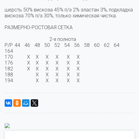
шерсть 50% вискоза 45% п/э 2% эластан 3%, подкладка  
вискоза 70% п/э 30%, только химическая чистка.

РАЗМЕРНО-РОСТОВАЯ СЕТКА

                                    2-я полнота

Р/Р	44	46	48	50	52	54	56	58	60	62	64

164	 	 	 	 	 	 	 	 	 	 	 

170		  X	 X	 X	 X	  X	  X	 	 	 	 

176		  X	 X	 X	 X	  X	  X	 	 	 	 

182		  X	 X	 X	 X	  X	  X	 	 	 	 

188	 	 	 X	 X	 X	  X	  X	 	 	 	 

194	 	 	 X 	 X	 X	  X	  X