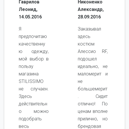
Гаврилов
Никоненко
Леонид,
Александр,
14.05.2016
28.09.2016
Я
Заказывал
предпочитаю
здесь
качественну
костюм
ю одежду,
Алессио RF,
мой выбор в
подошел
пользу
идеально, не
магазина
маломерит и
STILISSIMO
не
не случаен.
большемерит
Здесь
. Сидит
действительн
отлично! По
о можно
ценам вполне
подобрать
прилично, но
весь
брендовая