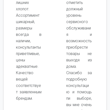
лишних
отметить
хлопот.
должный
Ассортимент
уровень
шикарный,
сервисного
размеры
обслуживани
всегда в
я и
наличии,
возможность
консультанты
приобрести
приветливые,
товары не
цены
выходя из
адекватные.
дома.
Качество
Спасибо за
вещей
подробную
соответствуе
консультаци
т заявленным
ю и помощь
брендам.
пи выборе,
вы мне очень