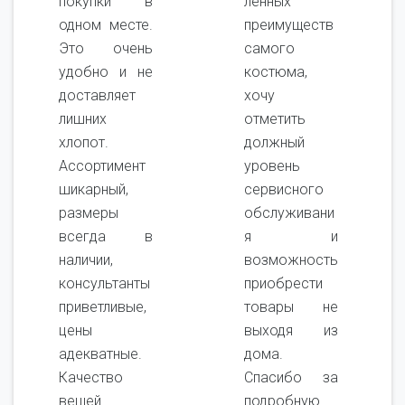
покупки в
ленных
одном месте.
преимуществ
Это очень
самого
удобно и не
костюма,
доставляет
хочу
лишних
отметить
хлопот.
должный
Ассортимент
уровень
шикарный,
сервисного
размеры
обслуживани
всегда в
я и
наличии,
возможность
консультанты
приобрести
приветливые,
товары не
цены
выходя из
адекватные.
дома.
Качество
Спасибо за
вещей
подробную